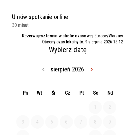
Umów spotkanie online
30 minut
Rezerwujesz termin w strefie czasowej:
Europe/Warsaw
Obecny czas lokalny to:
9 sierpnia 2026 18:12
Wybierz datę
keyboard_arrow_left
sierpień 2026
keyboard_arrow_right
Wróć lipiec 202
Idź dal
Pn
Wt
Śr
Cz
Pt
So
Nd
1
2
3
4
5
6
7
8
9