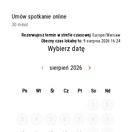
Umów spotkanie online
30 minut
Rezerwujesz termin w strefie czasowej:
Europe/Warsaw
Obecny czas lokalny to:
9 sierpnia 2026 16:24
Wybierz datę
keyboard_arrow_left
sierpień 2026
keyboard_arrow_right
Wróć lipiec 202
Idź dal
Pn
Wt
Śr
Cz
Pt
So
Nd
1
2
3
4
5
6
7
8
9