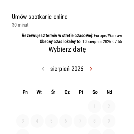
Umów spotkanie online
30 minut
Rezerwujesz termin w strefie czasowej:
Europe/Warsaw
Obecny czas lokalny to:
10 sierpnia 2026 07:55
Wybierz datę
keyboard_arrow_left
sierpień 2026
keyboard_arrow_right
Wróć lipiec 202
Idź dal
Pn
Wt
Śr
Cz
Pt
So
Nd
1
2
3
4
5
6
7
8
9