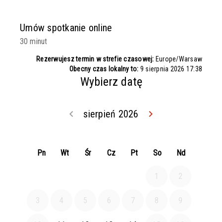
Umów spotkanie online
30 minut
Rezerwujesz termin w strefie czasowej:
Europe/Warsaw
Obecny czas lokalny to:
9 sierpnia 2026 17:38
Wybierz datę
keyboard_arrow_left
sierpień 2026
keyboard_arrow_right
Wróć lipiec 202
Idź dal
Pn
Wt
Śr
Cz
Pt
So
Nd
1
2
3
4
5
6
7
8
9