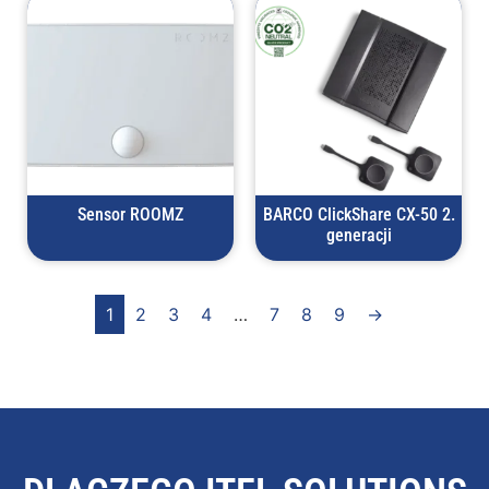
Sensor ROOMZ
BARCO ClickShare CX-50 2.
generacji
1
2
3
4
…
7
8
9
→