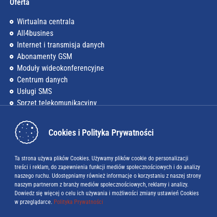
Oferta
Wirtualna centrala
All4busines
Internet i transmisja danych
Abonamenty GSM
Moduły wideokonferencyjne
Centrum danych
Usługi SMS
Sprzęt telekomunikacyjny
Firma
Cookies i Polityka Prywatności
O nas
Kariera
Ta strona używa plików Cookies. Używamy plików cookie do personalizacji
treści i reklam, do zapewnienia funkcji mediów społecznościowych i do analizy
Baza wiedzy
naszego ruchu. Udostępniamy również informacje o korzystaniu z naszej strony
naszym partnerom z branży mediów społecznościowych, reklamy i analizy.
Blog
Dowiedz się więcej o celu ich używania i możliwości zmiany ustawień Cookies
w przeglądarce.
Polityka Prywatności
Do pobrania
Baza numerów alarmowych w UE