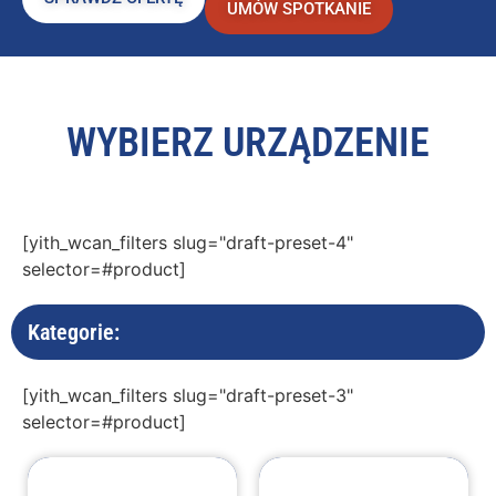
UMÓW SPOTKANIE
WYBIERZ URZĄDZENIE
[yith_wcan_filters slug="draft-preset-4"
selector=#product]
Kategorie:
[yith_wcan_filters slug="draft-preset-3"
selector=#product]