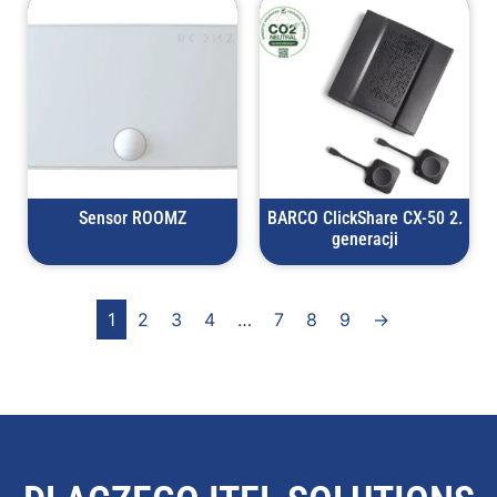
Sensor ROOMZ
BARCO ClickShare CX-50 2.
generacji
1
2
3
4
…
7
8
9
→