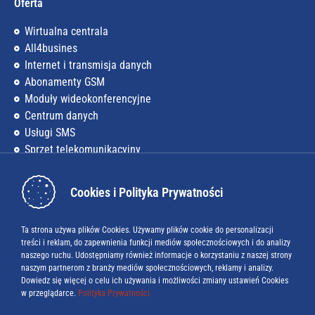
Oferta
Wirtualna centrala
All4busines
Internet i transmisja danych
Abonamenty GSM
Moduły wideokonferencyjne
Centrum danych
Usługi SMS
Sprzęt telekomunikacyjny
Firma
Cookies i Polityka Prywatności
O nas
Kariera
Ta strona używa plików Cookies. Używamy plików cookie do personalizacji
treści i reklam, do zapewnienia funkcji mediów społecznościowych i do analizy
Baza wiedzy
naszego ruchu. Udostępniamy również informacje o korzystaniu z naszej strony
naszym partnerom z branży mediów społecznościowych, reklamy i analizy.
Blog
Dowiedz się więcej o celu ich używania i możliwości zmiany ustawień Cookies
w przeglądarce.
Polityka Prywatności
Do pobrania
Baza numerów alarmowych w UE