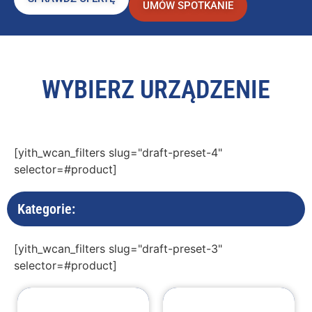
UMÓW SPOTKANIE
WYBIERZ URZĄDZENIE
[yith_wcan_filters slug="draft-preset-4"
selector=#product]
Kategorie:
[yith_wcan_filters slug="draft-preset-3"
selector=#product]