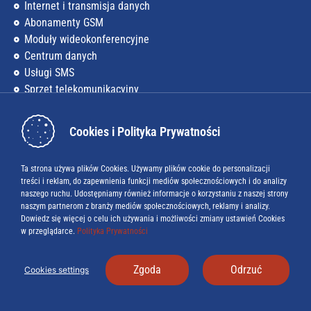
Internet i transmisja danych
Abonamenty GSM
Moduły wideokonferencyjne
Centrum danych
Usługi SMS
Sprzęt telekomunikacyjny
Firma
Cookies i Polityka Prywatności
O nas
Kariera
Ta strona używa plików Cookies. Używamy plików cookie do personalizacji
treści i reklam, do zapewnienia funkcji mediów społecznościowych i do analizy
Baza wiedzy
naszego ruchu. Udostępniamy również informacje o korzystaniu z naszej strony
naszym partnerom z branży mediów społecznościowych, reklamy i analizy.
Blog
Dowiedz się więcej o celu ich używania i możliwości zmiany ustawień Cookies
w przeglądarce.
Polityka Prywatności
Do pobrania
Baza numerów alarmowych w UE
Zgoda
Odrzuć
Cookies settings
Itel Solutions - oprogramowanie telekomunikacyjne dla Ciebie
Polityka prywatności