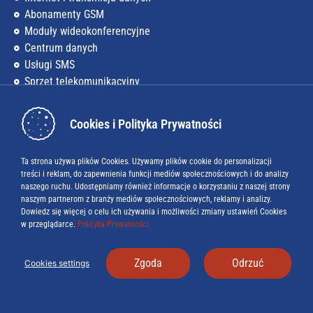
Abonamenty GSM
Moduły wideokonferencyjne
Centrum danych
Usługi SMS
Sprzęt telekomunikacyjny
Firma
Cookies i Polityka Prywatności
O nas
Kariera
Ta strona używa plików Cookies. Używamy plików cookie do personalizacji
treści i reklam, do zapewnienia funkcji mediów społecznościowych i do analizy
Baza wiedzy
naszego ruchu. Udostępniamy również informacje o korzystaniu z naszej strony
naszym partnerom z branży mediów społecznościowych, reklamy i analizy.
Blog
Dowiedz się więcej o celu ich używania i możliwości zmiany ustawień Cookies
w przeglądarce.
Polityka Prywatności
Do pobrania
Baza numerów alarmowych w UE
Zgoda
Odrzuć
Cookies settings
Itel Solutions - oprogramowanie telekomunikacyjne dla Ciebie
Polityka prywatności
Cookies settings