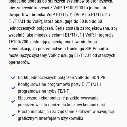
opłacalne dodatki do starszych systemów telefonicznych,
aby zapewnić korzyści z VoIP. TE100/200 to jedno lub
dwuportowa bramka VoIP E1/T1/J1 (VoIP do E1/T1/J1 i
E1/T1/J1 do VoIP), która obsługuje do 30 lub do 60
jednoczesnych połączeń. Seria została zaprojektowana, aby
wypełnić lukę między sieciami E1/T1/J1 i VoIP. Integracja
TE100/200 z istniejącą siecią umożliwi niedrogą
komunikację za pośrednictwem trunkingu SIP. Ponadto
może łączyć systemy VoIP z usługą E1/T1/J1 od starszych
operatorów.
Do 60 jednoczesnych połączeń VoIP do ISDN PRI
Konfigurowalne programowo porty E1/T1/J1 i
programowalne tryby TE/NT
Elastyczne i ekonomiczne przekierowywanie
połączeń w celu obniżenia kosztów komunikacji
Prosta instalacja i zarządzanie z łatwym w nawigacji
graficznym interfejsem użytkownika