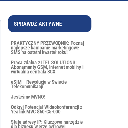
SPRAWDŹ AKTYWNE
PRAKTYCZNY PRZEWODNIK: Poznaj
najlepsze kampanie marketingowe
SMS na ostatni kwartał roku!
Praca zdalna z ITEL SOLUTIONS:
Abonamenty GSM, Internet mobilny i
wirtualna centrala 3CX
eSIM – Rewolucja w Świecie
Telekomunikacji
Jesteśmy MVNO!
Odkryj Potencjał Wideokonferencji z
Yealink MVC S60-C5-000
Stałe adresy IP: Kluczowe narzędzie
dla biznesu w erze cyfrowej