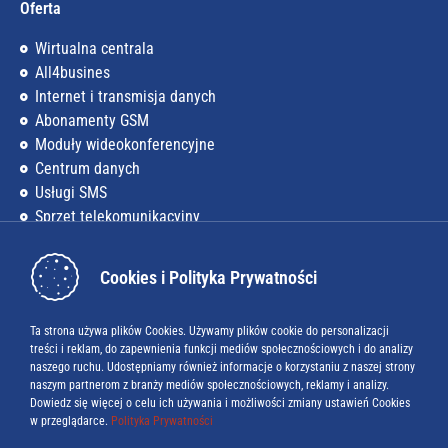
Oferta
Wirtualna centrala
All4busines
Internet i transmisja danych
Abonamenty GSM
Moduły wideokonferencyjne
Centrum danych
Usługi SMS
Sprzęt telekomunikacyjny
Firma
Cookies i Polityka Prywatności
O nas
Kariera
Ta strona używa plików Cookies. Używamy plików cookie do personalizacji
treści i reklam, do zapewnienia funkcji mediów społecznościowych i do analizy
Baza wiedzy
naszego ruchu. Udostępniamy również informacje o korzystaniu z naszej strony
naszym partnerom z branży mediów społecznościowych, reklamy i analizy.
Blog
Dowiedz się więcej o celu ich używania i możliwości zmiany ustawień Cookies
w przeglądarce.
Polityka Prywatności
Do pobrania